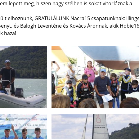
em lepett meg, hiszen nagy szélben is sokat vitorláznak a
erült elhoznunk, GRATULÁLUNK Nacra15 csapatunknak: Illing
senyt, és Balogh Leventéne és Kovács Áronnak, akik Hobie16
k haza!