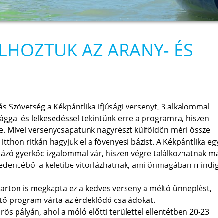
ELHOZTUK AZ ARANY- ÉS
s Szövetség a Kékpántlika ifjúsági versenyt, 3.alkalommal
ággal és lelkesedéssel tekintünk erre a programra, hiszen
be. Mivel versenycsapatunk nagyrészt külföldön méri össze
itthon ritkán hagyjuk el a fövenyesi bázist. A Kékpántlika eg
ázó gyerkőc izgalommal vár, hiszen végre találkozhatnak m
medencéből a keletibe vitorlázhatnak, ami önmagában mindi
arton is megkapta ez a kedves verseny a méltó ünneplést,
ítő program várta az érdeklődő családokat.
s pályán, ahol a móló előtti területtel ellentétben 20-23