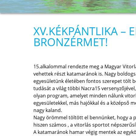
XV.KÉKPÁNTLIKA – 
BRONZÉRMET!
15.alkalommal rendezte meg a Magyar Vitorlá
vehettek részt katamaránok is. Nagy boldogs
egyesületünk életében fontos szerepet tölt 
tudását a világ többi Nacra15 versenyzőjével, 
olyan program, amelyet minden nálunk vitorl
egyesületekkel, más hajókkal és a középső 
nagy kaland.
Nagy örömmel töltött el bennünket, hogy a p
hiszen számos , a vitorlás sportot népszerűs
A katamaránok hamar végig mentek az egykörö