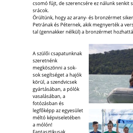
csomó fújt, de szerencsére ez nálunk senkit s
srácok.
Örültünk, hogy az arany- és bronzérmet sik
Petrának és Péternek, akik megnyerték a ver
tal (gennakker nélkül) a bronzérmet hozhattá
A szülői csapatunknak
szeretnénk
megköszönni a sok-
sok segítséget a hajók
körül, a szendvicsek
gyártásában, a pólók
vasalásában, a
fotózásban és
legfőképp az egyesület
méltó képviseletében
a mólón!
Fantasztikusak