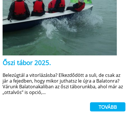
Őszi tábor 2025.
Belezúgtál a vitorlázásba? Elkezdődött a suli, de csak az
jár a fejedben, hogy mikor juthatsz le újra a Balatonra?
Várunk Balatonakaliban az őszi táborunkba, ahol már az
„ottalvós” is opció,...
TOVÁBB