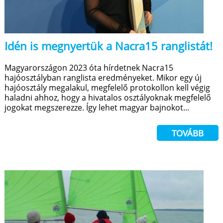
Idén is megnyertük a Nacra15 ranglistát!
Magyarországon 2023 óta hírdetnek Nacra15
hajóosztályban ranglista eredményeket. Mikor egy új
hajóosztály megalakul, megfelelő protokollon kell végig
haladni ahhoz, hogy a hivatalos osztályoknak megfelelő
jogokat megszerezze. Így lehet magyar bajnokot...
TOVÁBB