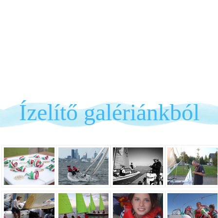
Ízelítő galériánkból