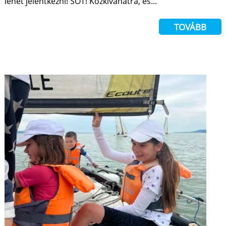
lehet jelentkezni! SŐT! Közkívánatra, és...
TOVÁBB