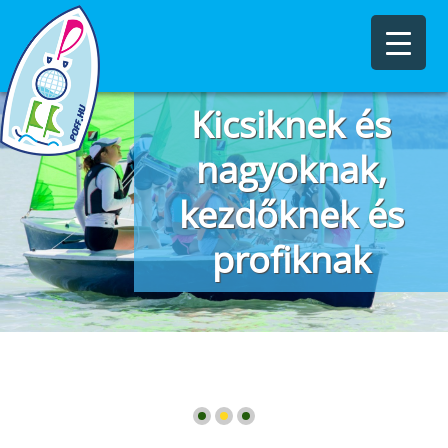
4-99 éves korig,
Kicsiknek és
kezdő szinttől az
nagyoknak,
kezdőknek és
olimpiai
felkészülésig!
profiknak