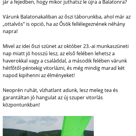
jár a fejedben, hogy mikor juthatsz le újra a Balatonra?
Várunk Balatonakaliban az őszi táborunkba, ahol már az
„ottalvós” is opció, ha az Ősök fellélegeznének néhány
napra!
Mivel az idei őszi szünet az október 23.-ai munkaszüneti
nap miatt jó hosszú lesz, az első felében lehetsz a
haverokkal vagy a családdal, a második felében várunk
hétfőtől-péntekig vitorlázni, és még mindig marad két
napod kipihenni az élményeket!
Neoprén ruhát, vízhatlant adunk, lesz meleg tea és
garantáltan jó hangulat az új szuper vitorlás
központunkban!