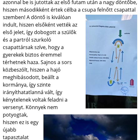
azonnal be is jutottak az első futam után a nagy döntőbe,
hiszen másodikként értek célba a csupa felnőtt csapattal
szemben!
A döntő is kiválóan
indult, hiszen elsőként vették az
első jelet, így dobogott a szülők
és a partról szurkoló
csapattársak szíve, hogy a
gyerekek biztos éremmel
térhetnek haza. Sajnos a sors
közbeszólt, hiszen a hajó
meghibásodott, beállt a
kormánya, így szinte
irányíthatatlanná vált, így
kénytelenek voltak feladni a
versenyt. Könnyek nem
potyogtak,
hiszen ez is egy
újabb
tapasztalat