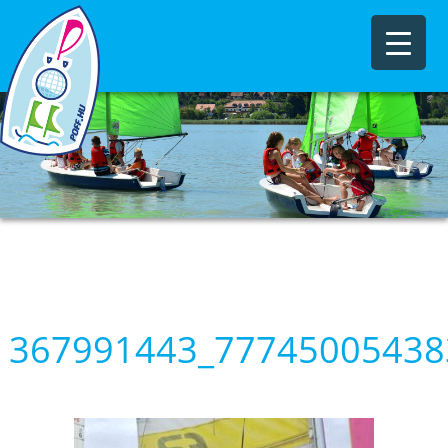
367991443_77745005438