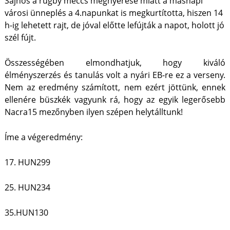
Sajnos a rugby meccs megnyerése miatt a másnapi
városi ünneplés a 4.napunkat is megkurtította, hiszen 14
h-ig lehetett rajt, de jóval előtte lefújták a napot, holott jó
szél fújt.
Összességében elmondhatjuk, hogy kiváló
élményszerzés és tanulás volt a nyári EB-re ez a verseny.
Nem az eredmény számított, nem ezért jöttünk, ennek
ellenére büszkék vagyunk rá, hogy az egyik legerősebb
Nacra15 mezőnyben ilyen szépen helytálltunk!
Íme a végeredmény:
17. HUN299
25. HUN234
35.HUN130