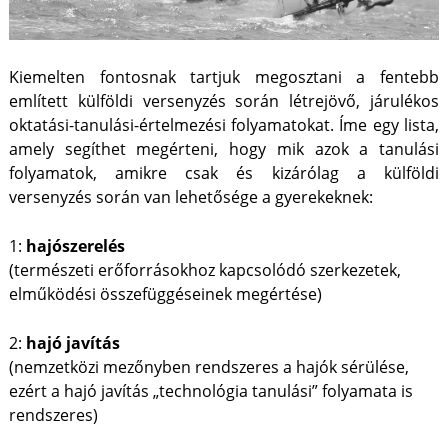
Kiemelten fontosnak tartjuk megosztani a fentebb
említett külföldi versenyzés során létrejövő, járulékos
oktatási-tanulási-értelmezési folyamatokat. Íme egy lista,
amely segíthet megérteni, hogy mik azok a tanulási
folyamatok, amikre csak és kizárólag a külföldi
versenyzés során van lehetősége a gyerekeknek:
1:
hajószerelés
(természeti erőforrásokhoz kapcsolódó szerkezetek,
elműködési összefüggéseinek megértése)
2:
hajó javítás
(nemzetközi mezőnyben rendszeres a hajók sérülése,
ezért a hajó javítás „technológia tanulási” folyamata is
rendszeres)