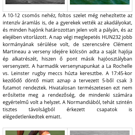
A 10-12 csomós nehéz, foltos szelet még nehezítette az
intenzív áramlás is, de a gyerekek vették az akadályokat,
és minden hajónk határozottan jelen volt a pályán, és az
elejében vitorlázott. A nap végi meglepetés HUN232 jobb
kormányának sérülése volt, de szerencsére Clément
Martineau a verseny idejére kölcsön adta a saját hajója
ép alkatrészét, hiszen ő pont másik hajóosztályban
versenyzett. A harmadik versenynapunkat a La Rochelle
vs. Leinster rugby meccs húzta keresztbe. A 17:45-kor
kezdődő döntő miatt aznap a tervezett 5-ből csak 3
futamot rendeztek. Hivatalosan természetesen ezt nem
erősítette meg a rendezőség, de mindenki számára
egyértelmű volt a helyzet. A Normandiából, tehát szintén
tisztes távolságból érkezett csapatok is
elégedetlenkedtek emiatt.