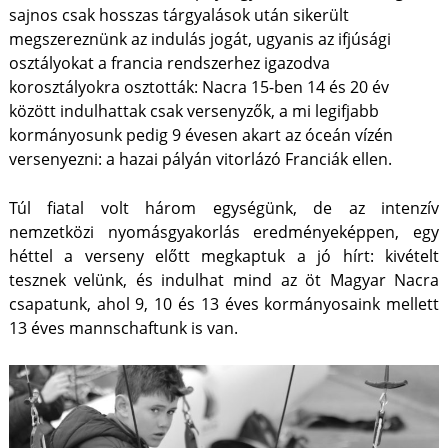
sajnos csak hosszas tárgyalások után sikerült
megszereznünk az indulás jogát, ugyanis az ifjúsági
osztályokat a francia rendszerhez igazodva
korosztályokra osztották: Nacra 15-ben 14 és 20 év
között indulhattak csak versenyzők, a mi legifjabb
kormányosunk pedig 9 évesen akart az óceán vízén
versenyezni: a hazai pályán vitorlázó Franciák ellen.
Túl fiatal volt három egységünk, de az intenzív
nemzetközi nyomásgyakorlás eredményeképpen, egy
héttel a verseny előtt megkaptuk a jó hírt: kivételt
tesznek velünk, és indulhat mind az öt Magyar Nacra
csapatunk, ahol 9, 10 és 13 éves kormányosaink mellett
13 éves mannschaftunk is van.