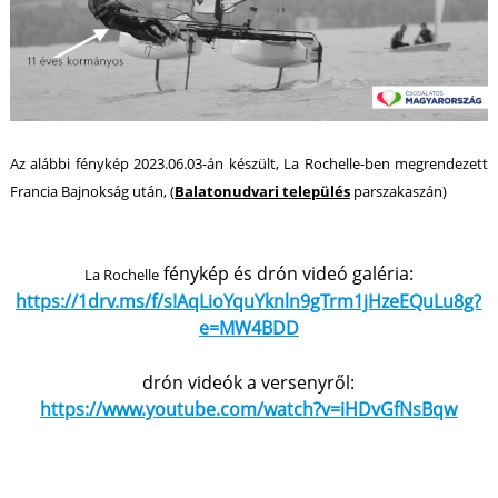
Az alábbi fénykép 2023.06.03-án készült, La Rochelle-ben megrendezett
Francia Bajnokság után, (
Balatonudvari település
parszakaszán)
fénykép és drón videó galéria:
La Rochelle
https://1drv.ms/f/s!AqLioYquYknln9gTrm1jHzeEQuLu8g?
e=MW4BDD
drón videók a versenyről:
https://www.youtube.com/watch?v=iHDvGfNsBqw