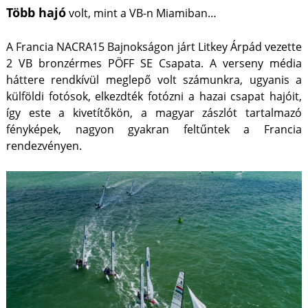
Több hajó
volt, mint a VB-n Miamiban…
A Francia NACRA15 Bajnokságon járt Litkey Árpád vezette
2 VB bronzérmes PÖFF SE Csapata. A verseny média
háttere rendkívül meglepő volt számunkra, ugyanis a
külföldi fotósok, elkezdték fotózni a hazai csapat hajóit,
így este a kivetítőkön, a magyar zászlót tartalmazó
fényképek, nagyon gyakran feltűntek a Francia
rendezvényen.