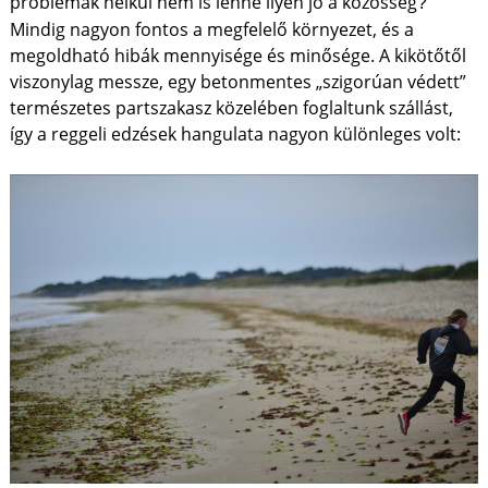
problémák nélkül nem is lenne ilyen jó a közösség
?
Mindig nagyon fontos a megfelelő környezet, és a
megoldható hibák mennyisége és minősége. A kikötőtől
viszonylag messze, egy betonmentes „szigorúan védett”
természetes partszakasz közelében foglaltunk szállást,
így a reggeli edzések hangulata nagyon különleges volt: