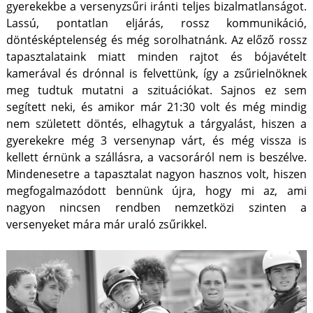
gyerekekbe a versenyzsűri iránti teljes bizalmatlanságot.
Lassú, pontatlan eljárás, rossz kommunikáció,
döntésképtelenség és még sorolhatnánk. Az előző rossz
tapasztalataink miatt minden rajtot és bójavételt
kamerával és drónnal is felvettünk, így a zsűrielnöknek
meg tudtuk mutatni a szituációkat. Sajnos ez sem
segített neki, és amikor már 21:30 volt és még mindig
nem született döntés, elhagytuk a tárgyalást, hiszen a
gyerekekre még 3 versenynap várt, és még vissza is
kellett érnünk a szállásra, a vacsoráról nem is beszélve.
Mindenesetre a tapasztalat nagyon hasznos volt, hiszen
megfogalmazódott bennünk újra, hogy mi az, ami
nagyon nincsen rendben nemzetközi szinten a
versenyeket mára már uraló zsűrikkel.