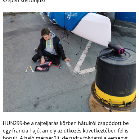
szépen köszönjük!
HUN299-be a rajteljárás közben hátulról csapódott be
egy francia hajó, amely az ütközés következtében fel is
borult. A hajó megsérült, de tudta folytatni a versenyt.