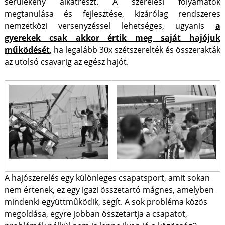
sérülékeny alkatrészt. A szerelési folyamatok
megtanulása és fejlesztése, kizárólag rendszeres
nemzetközi versenyzéssel lehetséges, ugyanis
a
gyerekek csak akkor értik meg saját hajójuk
működését
, ha legalább 30x szétszerelték és összerakták
az utolsó csavarig az egész hajót.
A hajószerelés egy különleges csapatsport, amit sokan
nem értenek, ez egy igazi összetartó mágnes, amelyben
mindenki együttműködik, segít. A sok probléma közös
megoldása, egyre jobban összetartja a csapatot,