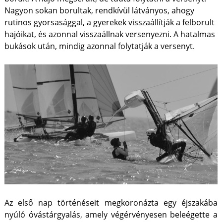
Nagyon sokan borultak, rendkívül látványos, ahogy
rutinos gyorsasággal, a gyerekek visszaállítják a felborult
hajóikat, és azonnal visszaállnak versenyezni. A hatalmas
bukások után, mindig azonnal folytatják a versenyt.
Az első nap történéseit megkoronázta egy éjszakába
nyúló óvástárgyalás, amely végérvényesen beleégette a