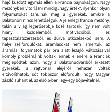
hajó küzdött egymás ellen a Francia bajnokságon. Nagy
mezőnyben vitorlázni mindig „nagy érték”, ilyenkor olyan
folyamatokat tanulnak meg a gyerekek, amikre a
Balatonon nincs lehetőségük. A jelenlegi francia mezőny,
talán a világ legerősebbje közé tartozik, így nem volt
hiány küzdelemből, motivációból, és
tapasztalatszerzésből, és durva ütközésekből sem. A
helyi szélfordulókat, áramlásokat nem ismertük, az
áramlási folyamatok pár óra alatt lezajló változásaival
komoly problémáink voltak, ennek ellenére a Franciák
meglepődtek azon, hogy a Balatonudvariból érkezett
gyerekek, a rajtvonal elejéről nehezen voltak
eltávolíthatók, sőt többször előfordult, hogy Magyar
zászló suhant el, az első 5-ben, egy-egy bójavételnél.