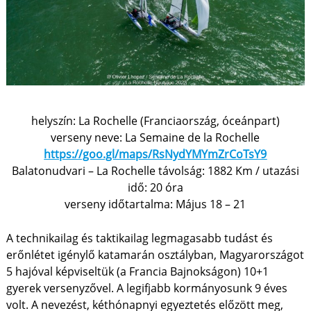
helyszín: La Rochelle (Franciaország, óceánpart)
verseny neve: La Semaine de la Rochelle
https://goo.gl/maps/RsNydYMYmZrCoTsY9
Balatonudvari – La Rochelle távolság: 1882 Km / utazási
idő: 20 óra
verseny időtartalma: Május 18 – 21
A technikailag és taktikailag legmagasabb tudást és
erőnlétet igénylő katamarán osztályban, Magyarországot
5 hajóval képviseltük (a Francia Bajnokságon) 10+1
gyerek versenyzővel. A legifjabb kormányosunk 9 éves
volt. A nevezést, kéthónapnyi egyeztetés előzött meg,