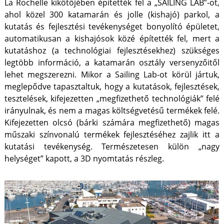
La Rochelle kikötőjében építették fel a „SAILING LAB”-ot,
ahol közel 300 katamarán és jolle (kishajó) parkol, a
kutatás és fejlesztési tevékenységet bonyolító épületet,
automatikusan a kishajósok közé építették fel, mert a
kutatáshoz (a technológiai fejlesztésekhez) szükséges
legtöbb információ, a katamarán osztály versenyzőitől
lehet megszerezni. Mikor a Sailing Lab-ot körül jártuk,
meglepődve tapasztaltuk, hogy a kutatások, fejlesztések,
tesztelések, kifejezetten „megfizethető technológiák” felé
irányulnak, és nem a magas költségvetésű termékek felé.
Kifejezetten olcsó (bárki számára megfizethető) magas
műszaki színvonalú termékek fejlesztéséhez zajlik itt a
kutatási tevékenység. Természetesen külön „nagy
helységet” kapott, a 3D nyomtatás részleg.