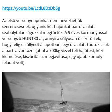
https://youtu.be/LcdL8DzDbSg
Az első versenynapunkat nem nevezhetjük
szerencsésnek, ugyanis két hajónkat pár óra alatt
szabálytalanságokkal megtörték. A 9 éves kormányossal
versenyző HUN130-at, annyira súlyosan összetörték,
hogy félig elsüllyedt állapotban, egy óra alatt tudtuk csak
a partra vontázni (ahol a 700kg vízzel teli hajótest, kézi
kiemelése, kiszárítása, megjavítása, egy újabb komoly
feladat volt).