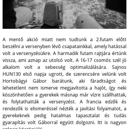
A mentő akció miatt nem tudtunk a 2.futam előtt
beszélni a versenyben lévő csapatainkkal, amely hatással
volt a versenyzésükre. A harmadik futam rajtjára értünk
vissza, ami aznap az utolsó volt. A 16-17 csomós szél jó
alkalom volt a sebesség optimalizálására. Sajnos
HUN130 első napja ugrott, de szerencsére velünk volt
Hortobágyi Gábor barátunk, aki fáradtságot és
lehetetlent nem ismerve megjavította a hajót, így neki
köszönhetően a gyerekek másnap már vízre szállhattak,
és folytathatták a versenyzést. A francia edzők és
rendezők is elismeréssel nézték a javítási folyamatot, a
gyerekeknek pedig hatalmas tapasztalat és tudás
gyarapítás volt Gáborral együtt dolgozni. Itt is nagyon