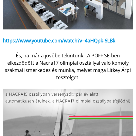
https://www.youtube.com/watch?v=4aHQpk-6LBk
És, ha már a jövőbe tekintünk…A PÖFF SE-ben
elkezdődött a Nacra17 olimpiai osztállyal való komoly
szakmai ismerkedés és munka, melyet maga Litkey Árpi
tesztelget.