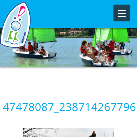
47478087_238714267796