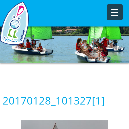
20170128_101327[1]