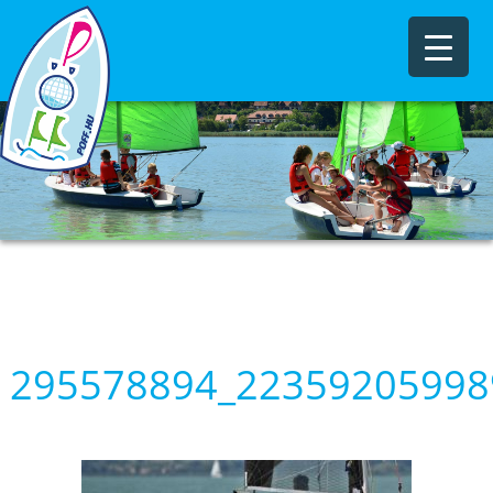
295578894_22359205998