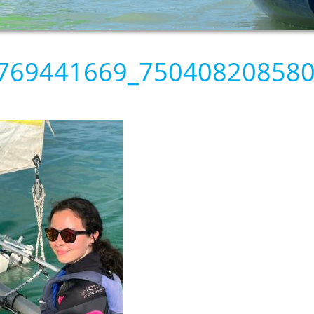
769441669_75040820858