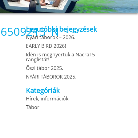
06509213_N
Legutóbbi bejegyzések
Nyári táborok – 2026.
EARLY BIRD 2026!
Idén is megnyertük a Nacra15
ranglistát!
Őszi tábor 2025.
NYÁRI TÁBOROK 2025.
Kategóriák
Hírek, információk
Tábor