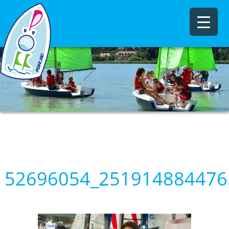
52696054_251914884476