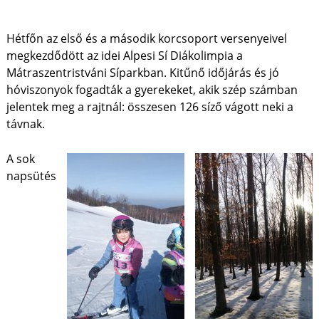
Hétfőn az első és a második korcsoport versenyeivel
megkezdődött az idei Alpesi Sí Diákolimpia a
Mátraszentristváni Síparkban. Kitűnő időjárás és jó
hóviszonyok fogadták a gyerekeket, akik szép számban
jelentek meg a rajtnál: összesen 126 síző vágott neki a
távnak.
A sok
napsütés