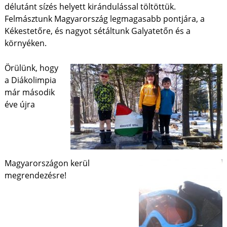
délutánt sízés helyett kirándulással töltöttük.
Felmásztunk Magyarország legmagasabb pontjára, a
Kékestetőre, és nagyot sétáltunk Galyatetőn és a
környéken.
Örülünk, hogy
a Diákolimpia
már második
éve újra
Magyarországon kerül
megrendezésre!