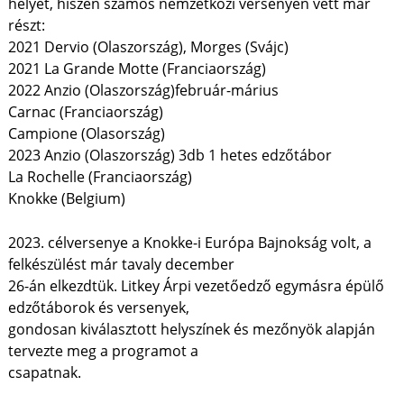
helyét, hiszen számos nemzetközi versenyen vett már
részt:
2021 Dervio (Olaszország), Morges (Svájc)
2021 La Grande Motte (Franciaország)
2022 Anzio (Olaszország)február-márius
Carnac (Franciaország)
Campione (Olasország)
2023 Anzio (Olaszország) 3db 1 hetes edzőtábor
La Rochelle (Franciaország)
Knokke (Belgium)
2023. célversenye a Knokke-i Európa Bajnokság volt, a
felkészülést már tavaly december
26-án elkezdtük. Litkey Árpi vezetőedző egymásra épülő
edzőtáborok és versenyek,
gondosan kiválasztott helyszínek és mezőnyök alapján
tervezte meg a programot a
csapatnak.