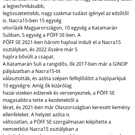
a legtechnikásabb,
legösszetettebb, nagy szakmai tudást igényel az edzőtől
is. Nacra15-ben 15 egység
vitorlázik Magyarországon, 10 egység a Katamarán
Suliban, 5 egység a PÖFF SE-ben. A
PÖFF SE 2021-ben három hajóval indult el a Nacra15
osztályban, és 2022 őszére már 5
hajóra bővült a csapat.
A Katamarán Suli a rangidős, ők 2017-ben már a GINOP
pályázatban a Nacra15-öt
választották, és azóta szépen felfejlődött a hajóparkjuk
10 egységre. Amíg ők kizárólag
hazai vizeken edzenek és versenyeznek, a PÖFF SE
magasabbra tette a kezdetektől a
lécet, és 2021-ben már Olaszországban keresett kemény
ellenfeleket. A helyzet azóta is
változatlan, a PÖFF SE szorgalmasan kiépítette a
nemzetközi Nacra15 osztályban a