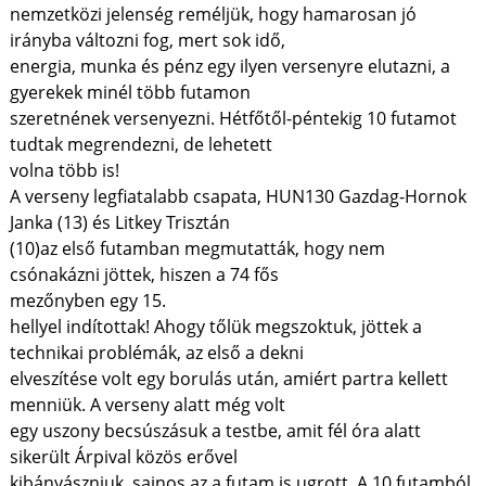
nemzetközi jelenség reméljük, hogy hamarosan jó
irányba változni fog, mert sok idő,
energia, munka és pénz egy ilyen versenyre elutazni, a
gyerekek minél több futamon
szeretnének versenyezni. Hétfőtől-péntekig 10 futamot
tudtak megrendezni, de lehetett
volna több is!
A verseny legfiatalabb csapata, HUN130 Gazdag-Hornok
Janka (13) és Litkey Trisztán
(10)az első futamban megmutatták, hogy nem
csónakázni jöttek, hiszen a 74 fős
mezőnyben egy 15.
hellyel indítottak! Ahogy tőlük megszoktuk, jöttek a
technikai problémák, az első a dekni
elveszítése volt egy borulás után, amiért partra kellett
menniük. A verseny alatt még volt
egy uszony becsúszásuk a testbe, amit fél óra alatt
sikerült Árpival közös erővel
kibányászniuk, sajnos az a futam is ugrott. A 10 futamból