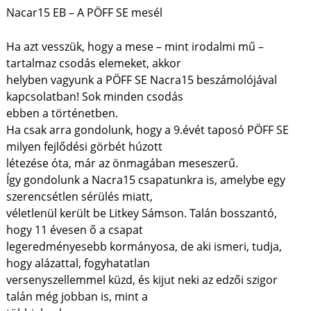
Nacar15 EB – A PÖFF SE mesél
Ha azt vesszük, hogy a mese – mint irodalmi mű –
tartalmaz csodás elemeket, akkor
helyben vagyunk a PÖFF SE Nacra15 beszámolójával
kapcsolatban! Sok minden csodás
ebben a történetben.
Ha csak arra gondolunk, hogy a 9.évét taposó PÖFF SE
milyen fejlődési görbét húzott
létezése óta, már az önmagában meseszerű.
Így gondolunk a Nacra15 csapatunkra is, amelybe egy
szerencsétlen sérülés miatt,
véletlenül került be Litkey Sámson. Talán bosszantó,
hogy 11 évesen ő a csapat
legeredményesebb kormányosa, de aki ismeri, tudja,
hogy alázattal, fogyhatatlan
versenyszellemmel küzd, és kijut neki az edzői szigor
talán még jobban is, mint a