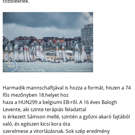
többieknek.
Harmadik mannschaftjával is hozza a formát, hiszen a 74
fős mezőnyben 18.helyet hoz
haza a HUN299 a belgiumi EB-ről. A 16 éves Balogh
Levente, aki szinte terápiás feladattal
is érkezett Sámson mellé, szintén a győzni akaró fajtából
való, és egészen kicsi kora óta
szerelmese a vitorlázásnak. Sok szép eredmény