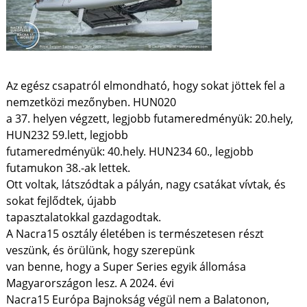
Az egész csapatról elmondható, hogy sokat jöttek fel a
nemzetközi mezőnyben. HUN020
a 37. helyen végzett, legjobb futameredményük: 20.hely,
HUN232 59.lett, legjobb
futameredményük: 40.hely. HUN234 60., legjobb
futamukon 38.-ak lettek.
Ott voltak, látszódtak a pályán, nagy csatákat vívtak, és
sokat fejlődtek, újabb
tapasztalatokkal gazdagodtak.
A Nacra15 osztály életében is természetesen részt
veszünk, és örülünk, hogy szerepünk
van benne, hogy a Super Series egyik állomása
Magyarországon lesz. A 2024. évi
Nacra15 Európa Bajnokság végül nem a Balatonon,