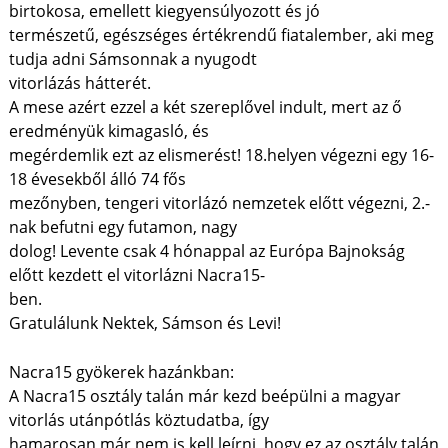
birtokosa, emellett kiegyensúlyozott és jó
természetű, egészséges értékrendű fiatalember, aki meg
tudja adni Sámsonnak a nyugodt
vitorlázás hátterét.
A mese azért ezzel a két szereplővel indult, mert az ő
eredményük kimagasló, és
megérdemlik ezt az elismerést! 18.helyen végezni egy 16-
18 évesekből álló 74 fős
mezőnyben, tengeri vitorlázó nemzetek előtt végezni, 2.-
nak befutni egy futamon, nagy
dolog! Levente csak 4 hónappal az Európa Bajnokság
előtt kezdett el vitorlázni Nacra15-
ben.
Gratulálunk Nektek, Sámson és Levi!
Nacra15 gyökerek hazánkban:
A Nacra15 osztály talán már kezd beépülni a magyar
vitorlás utánpótlás köztudatba, így
hamarosan már nem is kell leírni, hogy ez az osztály talán