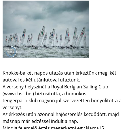
Knokke-ba két napos utazás után érkeztünk meg, két
autóval és két utánfutóval utaztunk.
A verseny helyszínét a Royal Berlgian Sailing Club
(www.rbsc.be ) biztosította, a homokos
tengerparti klub nagyon jól szervezetten bonyolította a
versenyt.
Az érkezés után azonnal hajószerelés kezdődött, majd
másnap már edzéssel indult a nap.
Mindig felemelő érzés megérkezni egy Nacra15