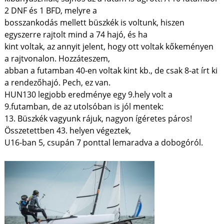
2 DNF és 1 BFD, melyre a
bosszankodás mellett büszkék is voltunk, hiszen
egyszerre rajtolt mind a 74 hajó, és ha
kint voltak, az annyit jelent, hogy ott voltak kőkeményen
a rajtvonalon. Hozzáteszem,
abban a futamban 40-en voltak kint kb., de csak 8-at írt ki
a rendezőhajó. Pech, ez van.
HUN130 legjobb eredménye egy 9.hely volt a
9.futamban, de az utolsóban is jól mentek:
13. Büszkék vagyunk rájuk, nagyon ígéretes páros!
Összetettben 43. helyen végeztek,
U16-ban 5, csupán 7 ponttal lemaradva a dobogóról.